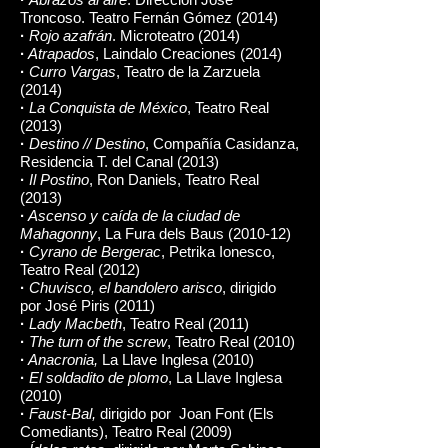
Troncoso. Teatro Fernán Gómez (2014)
·
Rojo azafrán
. Microteatro (2014)
·
Atrapados
, Laindalo Creaciones (2014)
·
Curro Vargas
, Teatro de la Zarzuela
(2014)
·
La Conquista de México
, Teatro Real
(2013)
·
Destino // Destino
, Compañía Casidanza,
Residencia T. del Canal (2013)
·
Il Postino
, Ron Daniels, Teatro Real
(2013)
·
Ascenso y caída de la ciudad de
Mahagonny
, La Fura dels Baus (2010-12)
·
Cyrano de Bergerac
, Petrika Ionesco,
Teatro Real (2012)
·
Chuvisco, el bandolero arisco
, dirigido
por José Piris (2011)
·
Lady Macbeth
, Teatro Real (2011)
·
The turn of the screw
, Teatro Real (2010)
·
Anacronia,
La Llave Inglesa (2010)
·
El soldadito de plomo
, La Llave Inglesa
(2010)
·
Faust-Bal,
dirigido por Joan Font (Els
Comediants), Teatro Real (2009)