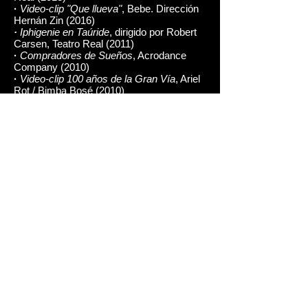
·
Video-clip "Que llueva"
, Bebe. Dirección
Hernán Zin (2016)
·
Iphigenie en Taúride
, dirigido por Robert
Carsen, Teatro Real (2011)
·
Compradores de Sueños
, Acrodance
Company (2010)
·
Video-clip 100 años de la Gran Vía
, Ariel
Rot / Bimba Bosé (2010)
·
El retorno de Ulises a su patria
, Teatro
Real (2009)
·
Música clásica
, dirigido por Natalia
Menéndez, Teatro de la Zarzuela (2009)
·
Orfeo
, Teatro Real (2008)
·
Un ballo in maschera
, Teatro Real (2008)
·
Katia Kabanova
, dirigido por Robert
Carsen, Teatro Real (2008)
·
Rupturas
, Compañía I’Sensi, dirigido por
Gustavo De Ceglie (2006)
Formación:
·
Licenciada en Interpretación, RESAD
(2001-05)
·
Entrenamiento para profesionales,
Claudio Tolcachir (2020)
·
Intensivo con Carlota Ferrer (2020)