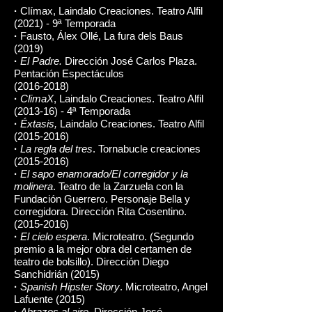
·
Clímax, Laindalo Creaciones. Teatro Alfil
(2021) - 9ª Temporada
·
Fausto, Álex Ollé, La fura dels Baus
(2019)
·
El Padre.
Dirección José Carlos Plaza.
Pentación Espectáculos
(2016-2018)
·
ClimaX
, Laindalo Creaciones. Teatro Alfil
(2013-16) - 4
ª Temporada
·
Éxtasis,
Laindalo Creaciones. Teatro Alfil
(2015-2016)
·
La regla del tres
. Tornabucle creaciones
(2015-2016)
·
El sapo enamorado/El corregidor y la
molinera
. Teatro de la Zarzuela con la
Fundación Guerrero. Personaje Bella y
corregidora. Dirección Rita Cosentino.
(2015-2016)
·
El cielo espera
. Microteatro. (Segundo
premio a la mejor obra del certamen de
teatro de bolsillo). Dirección Diego
Sanchidrián (2015)
·
Spanish Hipster Story
. Microteatro, Angel
Lafuente (2015)
·
Abrazos al aire
. Dirección José