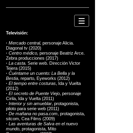
Televisión:
·
Mercado central,
personaje Alicia.
Diagonal tv (2020)
·
Centro médico,
personaje Beatriz Arce.
Zebra producciones (2017)
·
La casta.
Serie web. Dirección Victor
Tejera (2015)
·
Cuéntame un cuento: La Bella y la
Bestia
, reparto, Eyeworks (2012)
·
El tiempo entre costuras
, Ida y Vuelta
(2012)
·
El secreto de Puente Viejo
, personaje
Cirila, Ida y Vuelta (2011)
·
Interior y sin amueblar
, protagonista,
piloto para serie web (2011)
·
De mañana no pasa.com
, protagonista,
sitcom, Cea Films (2009)
·
Las aventuras de Salva en el nuevo
mundo
, protagonista, Mito