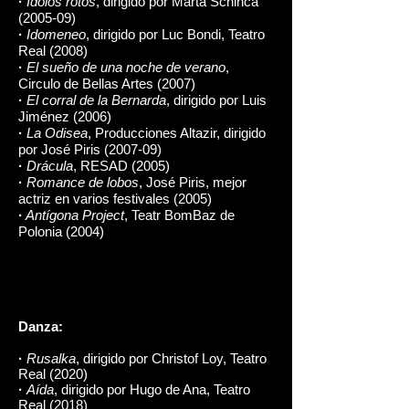
·
Ídolos rotos
, dirigido por Marta Schinca
(2005-09)
·
Idomeneo
, dirigido por Luc Bondi, Teatro
Real (2008)
·
El sueño de una noche de verano
,
Circulo de Bellas Artes (2007)
·
El corral de la Bernarda
, dirigido por Luis
Jiménez (2006)
·
La Odisea
, Producciones Altazir, dirigido
por José Piris (2007-09)
·
Drácula
, RESAD (2005)
·
Romance de lobos
, José Piris, mejor
actriz en varios festivales (2005)
·
Antígona Project
, Teatr BomBaz de
Polonia (2004)
Danza:
·
Rusalka
, dirigido por Christof Loy, Teatro
Real (2020)
·
Aída
, dirigido por Hugo de Ana, Teatro
Real (2018)