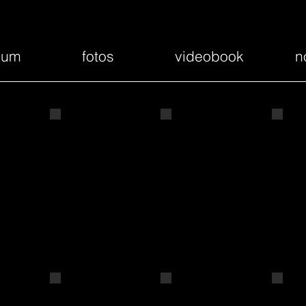
ulum
fotos
videobook
n